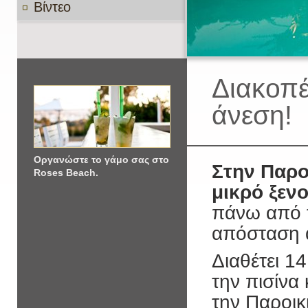
Βίντεο
Διακοπέ
άνεση!
Οργανώστε το γάμο σας στο
Στην Παρο
Roses Beach.
μικρό ξεν
πάνω από τ
απόσταση α
Διαθέτει 1
την πισίνα
την Παροικ